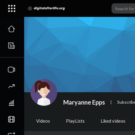
Maryanne Epps
|
Subscrib
Videos
PlayLists
Liked videos