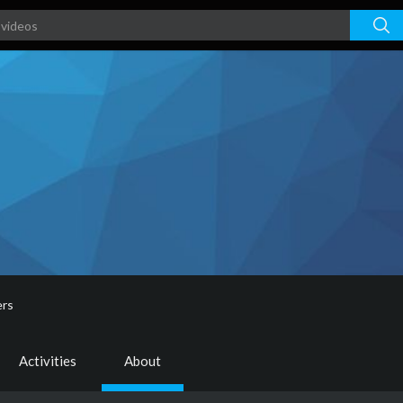
ers
Activities
About