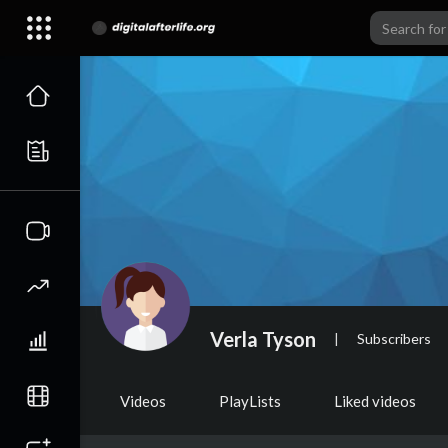
Verla Tyson
|
Subscribers
Videos
PlayLists
Liked videos