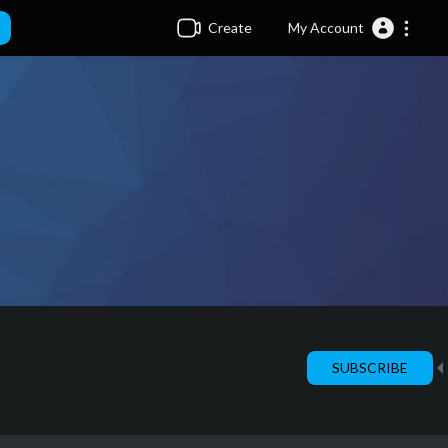
Create
My Account
SUBSCRIBE