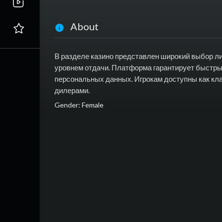
About
В разделе казино представлен широкий выбор л
уровнем отдачи. Платформа гарантирует быстр
персональных данных. Игрокам доступны как кл
дилерами.
Gender: Female