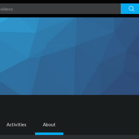
Activities
About